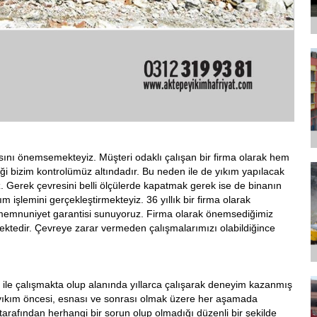
sını önemsemekteyiz. Müşteri odaklı çalışan bir firma olarak hem
ği bizim kontrolümüz altındadır. Bu neden ile de yıkım yapılacak
uz. Gerek çevresini belli ölçülerde kapatmak gerek ise de binanın
m işlemini gerçekleştirmekteyiz. 36 yıllık bir firma olarak
 memnuniyet garantisi sunuyoruz. Firma olarak önemsediğimiz
ektedir. Çevreye zarar vermeden çalışmalarımızı olabildiğince
m ile çalışmakta olup alanında yıllarca çalışarak deneyim kazanmış
ak yıkım öncesi, esnası ve sonrası olmak üzere her aşamada
arafından herhangi bir sorun olup olmadığı düzenli bir şekilde