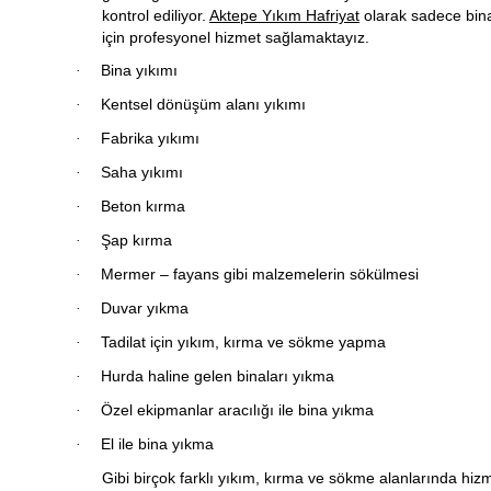
kontrol ediliyor.
Aktepe Yıkım Hafriyat
olarak sadece bina 
için profesyonel hizmet sağlamaktayız.
Bina yıkımı
·
Kentsel dönüşüm alanı yıkımı
·
Fabrika yıkımı
·
Saha yıkımı
·
Beton kırma
·
Şap kırma
·
Mermer – fayans gibi malzemelerin sökülmesi
·
Duvar yıkma
·
Tadilat için yıkım, kırma ve sökme yapma
·
Hurda haline gelen binaları yıkma
·
Özel ekipmanlar aracılığı ile bina yıkma
·
El ile bina yıkma
·
Gibi birçok farklı yıkım, kırma ve sökme alanlarında hizm