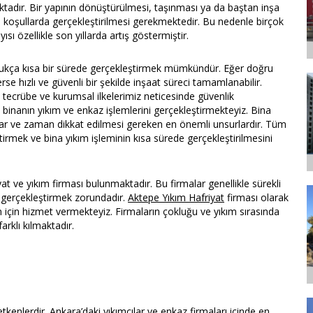
aktadır. Bir yapının dönüştürülmesi, taşınması ya da baştan inşa
ru koşullarda gerçekleştirilmesi gerekmektedir. Bu nedenle birçok
ısı özellikle son yıllarda artış göstermiştir.
ldukça kısa bir sürede gerçekleştirmek mümkündür. Eğer doğru
erse hızlı ve güvenli bir şekilde inşaat süreci tamamlanabilir.
iz tecrübe ve kurumsal ilkelerimiz neticesinde güvenlik
 binanın yıkım ve enkaz işlemlerini gerçekleştirmekteyiz. Bina
surlar ve zaman dikkat edilmesi gereken en önemli unsurlardır. Tüm
tirmek ve bina yıkım işleminin kısa sürede gerçekleştirilmesini
yat ve yıkım firması bulunmaktadır. Bu firmalar genellikle sürekli
de gerçekleştirmek zorundadır.
Aktepe Yıkım Hafriyat
firması olarak
m için hizmet vermekteyiz. Firmaların çokluğu ve yıkım sırasında
farklı kılmaktadır.
tkenlerdir. Ankara’daki yıkımcılar ve enkaz firmaları içinde en