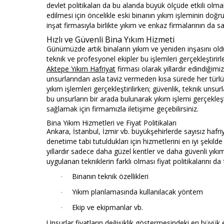
devlet politikaları da bu alanda büyük ölçüde etkili olm
edilmesi için öncelikle eski binanın yıkım işleminin doğ
inşat firmasıyla birlikte yıkım ve enkaz firmalarının da say
Hızlı ve Güvenli Bina Yıkım Hizmeti
Günümüzde artık binaların yıkım ve yeniden inşasını o
teknik ve profesyonel ekipler bu işlemleri gerçekleştirirl
Aktepe Yıkım Hafriyat
firması olarak yıllardır edindiğim
unsurlarından asla taviz vermeden kısa sürede her türlü
yıkım işlemleri gerçekleştirilirken; güvenlik, teknik un
bu unsurların bir arada bulunarak yıkım işlemi gerçekleş
sağlamak için firmamızla iletişime geçebilirsiniz.
Bina Yıkım Hizmetleri ve Fiyat Politikaları
Ankara, İstanbul, İzmir vb. büyükşehirlerde sayısız hafri
denetime tabi tutuldukları için hizmetlerini en iyi şekil
yıllardır sadece daha güzel kentler ve daha güvenli yıkı
uygulanan tekniklerin farklı olması fiyat politikalarını da 
Binanın teknik özellikleri
·
Yıkım planlamasında kullanılacak yöntem
·
Ekip ve ekipmanlar vb.
·
Unsurlar fiyatların değişiklik göstermesindeki en büyük e