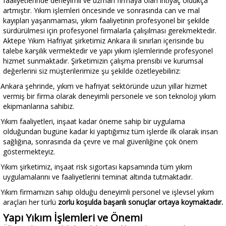
faaliyetlerinde deneyimli ve uzman firmaya olan ihtiyaç oldukça
artmıştır. Yıkım işlemleri öncesinde ve sonrasında can ve mal
kayıpları yaşanmaması, yıkım faaliyetinin profesyonel bir şekilde
sürdürülmesi için profesyonel firmalarla çalışılması gerekmektedir.
Aktepe Yıkım Hafriyat şirketimiz Ankara ili sınırları içerisinde bu
talebe karşılık vermektedir ve yapı yıkım işlemlerinde profesyonel
hizmet sunmaktadır. Şirketimizin çalışma prensibi ve kurumsal
değerlerini siz müşterilerimize şu şekilde özetleyebiliriz:
Ankara şehrinde, yıkım ve hafriyat sektöründe uzun yıllar hizmet
vermiş bir firma olarak deneyimli personele ve son teknoloji yıkım
ekipmanlarına sahibiz.
Yıkım faaliyetleri, inşaat kadar öneme sahip bir uygulama
olduğundan bugüne kadar ki yaptığımız tüm işlerde ilk olarak insan
sağlığına, sonrasında da çevre ve mal güvenliğine çok önem
göstermekteyiz.
Yıkım şirketimiz, inşaat risk sigortası kapsamında tüm yıkım
uygulamalarını ve faaliyetlerini teminat altında tutmaktadır.
Yıkım firmamızın sahip olduğu deneyimli personel ve işlevsel yıkım
araçları her türlü
zorlu koşulda başarılı sonuçlar ortaya koymaktadır.
Yapı Yıkım İşlemleri ve Önemi